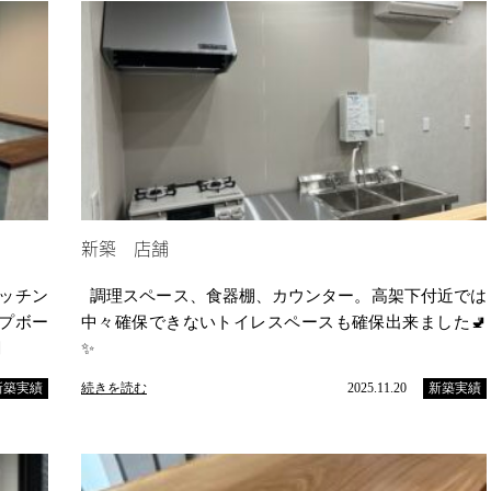
新築 店舗
ッチン
調理スペース、食器棚、カウンター。高架下付近では
プボー
中々確保できないトイレスペースも確保出来ました🚽
関
✨
新築実績
続きを読む
2025.11.20
新築実績