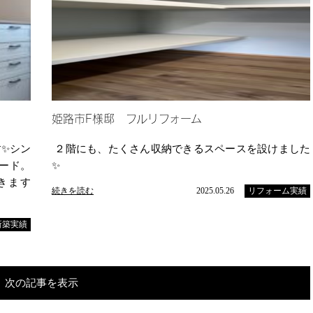
姫路市F様邸 フルリフォーム
✨シン
２階にも、たくさん収納できるスペースを設けました
ード。
✨
きます
続きを読む
2025.05.26
リフォーム実績
新築実績
次の記事を表示